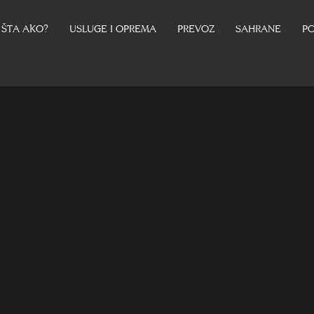
ŠTA AKO?
USLUGE I OPREMA
PREVOZ
SAHRANE
PO